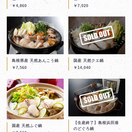
￥4,860
￥7,020
島根県産 天然あんこう鍋
国産 天然クエ鍋
￥7,560
￥14,040
【生産終了】島根浜田港
国産 天然ふぐ鍋
のどぐろ鍋