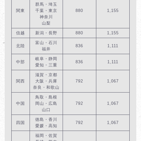
群馬・埼玉
関東
千葉・東京
880
1,155
神奈川
山梨
信越
新潟・長野
880
1,155
富山・石川
北陸
836
1,111
福井
岐阜・静岡
中部
836
1,111
愛知・三重
滋賀・京都
関西
大阪・兵庫
792
1,067
奈良・和歌山
鳥取・島根
中国
岡山・広島
792
1,067
山口
徳島・香川
四国
792
1,067
愛媛・高知
福岡・佐賀