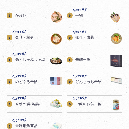
かれい
干物
炙り・刺身
煮付・惣菜
鍋・しゃぶしゃぶ
缶詰一覧
のどぐろ缶詰
どんちっち缶詰
今朝の浜-缶詰-
ご飯のお供・他
未利用魚商品