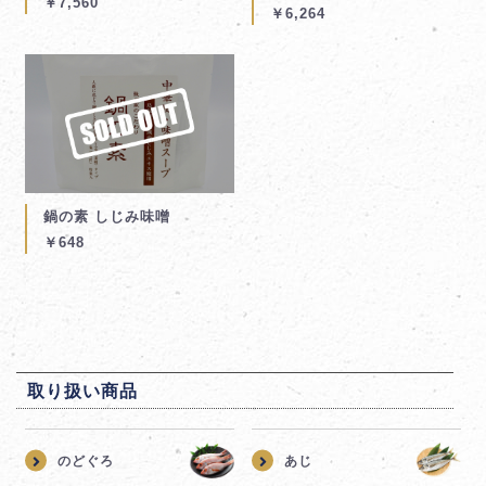
￥7,560
￥6,264
鍋の素 しじみ味噌
￥648
取り扱い商品
のどぐろ
あじ