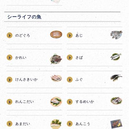
シーライフの魚
のどぐろ
あじ
かれい
さば
けんさきいか
ふぐ
れんこだい
するめいか
あまだい
あんこう