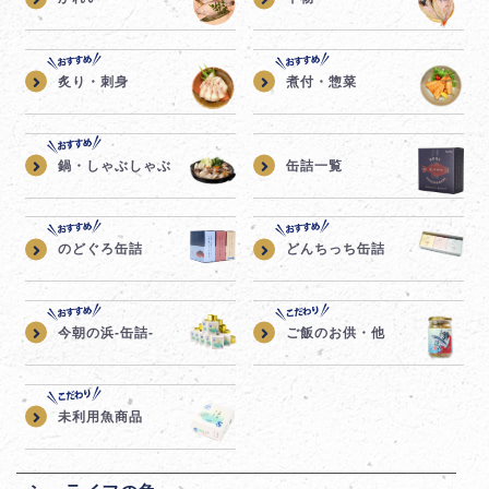
炙り・刺身
煮付・惣菜
鍋・しゃぶしゃぶ
缶詰一覧
のどぐろ缶詰
どんちっち缶詰
今朝の浜-缶詰-
ご飯のお供・他
未利用魚商品