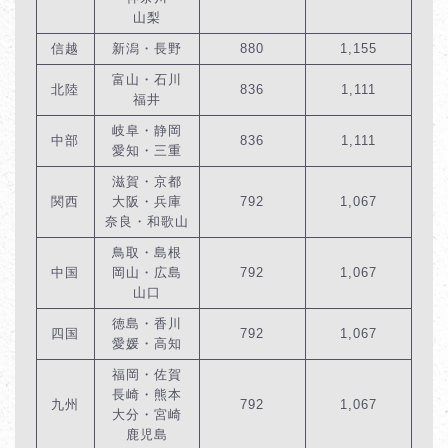
山梨
信越
新潟・長野
880
1,155
富山・石川
北陸
836
1,111
福井
岐阜・静岡
中部
836
1,111
愛知・三重
滋賀・京都
関西
大阪・兵庫
792
1,067
奈良・和歌山
鳥取・島根
中国
岡山・広島
792
1,067
山口
徳島・香川
四国
792
1,067
愛媛・高知
福岡・佐賀
長崎・熊本
九州
792
1,067
大分・宮崎
鹿児島