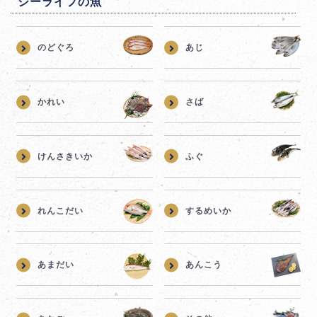
シーライフの魚
のどぐろ
あじ
かれい
さば
けんさきいか
ふぐ
れんこだい
するめいか
あまだい
あんこう