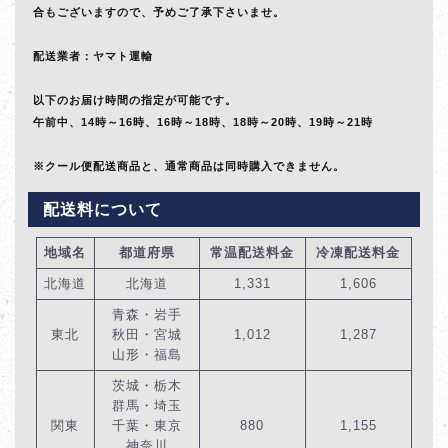
合もございますので、予めご了承下さいませ。
配送業者：ヤマト運輸
以下のお届け時間の指定が可能です。
午前中、14時～16時、16時～18時、18時～20時、19時～21時
※クール便配送商品と、通常商品は同時購入できません。
配送料について
地域名
都道府県
常温配送料金
冷凍配送料金
北海道
北海道
1,331
1,606
青森・岩手
東北
秋田・宮城
1,012
1,287
山形・福島
茨城・栃木
群馬・埼玉
関東
千葉・東京
880
1,155
神奈川