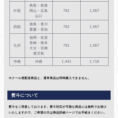
鳥取・島根
中国
岡山・広島
792
1,067
山口
徳島・香川
四国
792
1,067
愛媛・高知
福岡・佐賀
長崎・熊本
九州
792
1,067
大分・宮崎
鹿児島
沖縄
沖縄
1,441
1,716
※クール便配送商品と、通常商品は同時購入できません。
熨斗について
熨斗をご用意しております。熨斗対応が可能な商品には無料でお掛け
いたしますので、ご希望の方は商品詳細ページでお手続きください。