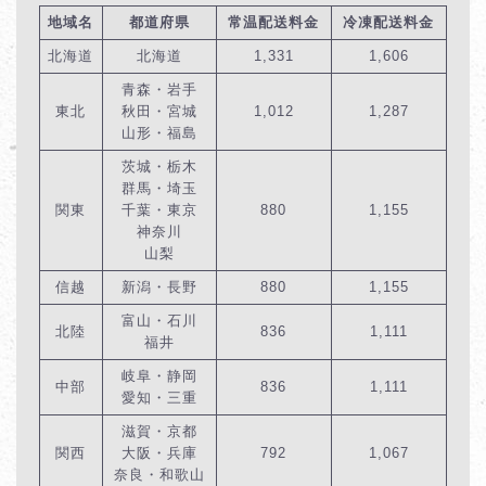
地域名
都道府県
常温配送料金
冷凍配送料金
北海道
北海道
1,331
1,606
青森・岩手
東北
秋田・宮城
1,012
1,287
山形・福島
茨城・栃木
群馬・埼玉
関東
千葉・東京
880
1,155
神奈川
山梨
信越
新潟・長野
880
1,155
富山・石川
北陸
836
1,111
福井
岐阜・静岡
中部
836
1,111
愛知・三重
滋賀・京都
関西
大阪・兵庫
792
1,067
奈良・和歌山