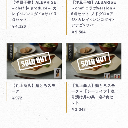
【洋風干物】ALBARISE
【洋風干物】ALBARISE
～chef 林 produce～ カ
～chef コラボversion～
レイ×レンコダイ×サバ 3
6点セット ノドグロ×ア
点セット
ジ×カレイ×レンコダイ×
アナゴ×サバ
￥4,320
￥9,504
【丸上商店】鯖とろスモ
【丸上商店】鯖とろスモ
ーク
ーク＋【シーライフ】炙
り漬け丼の具 各2食セ
￥972
ット
￥3,348