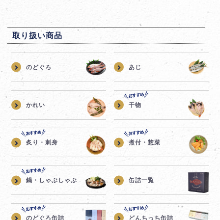
取り扱い商品
のどぐろ
あじ
かれい
干物
炙り・刺身
煮付・惣菜
鍋・しゃぶしゃぶ
缶詰一覧
のどぐろ缶詰
どんちっち缶詰