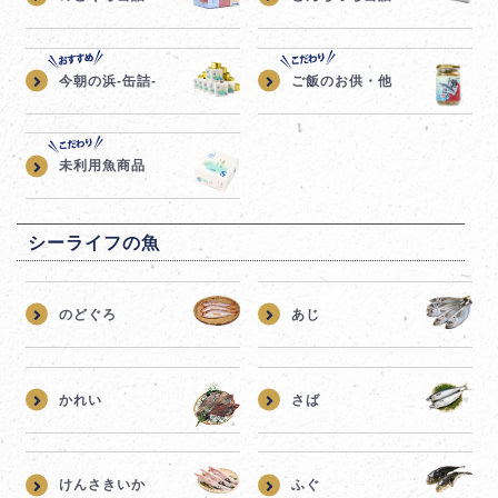
今朝の浜-缶詰-
ご飯のお供・他
未利用魚商品
シーライフの魚
のどぐろ
あじ
かれい
さば
けんさきいか
ふぐ