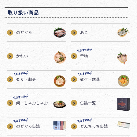
取り扱い商品
のどぐろ
あじ
かれい
干物
炙り・刺身
煮付・惣菜
鍋・しゃぶしゃぶ
缶詰一覧
のどぐろ缶詰
どんちっち缶詰