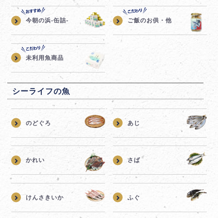
今朝の浜-缶詰-
ご飯のお供・他
未利用魚商品
シーライフの魚
のどぐろ
あじ
かれい
さば
けんさきいか
ふぐ