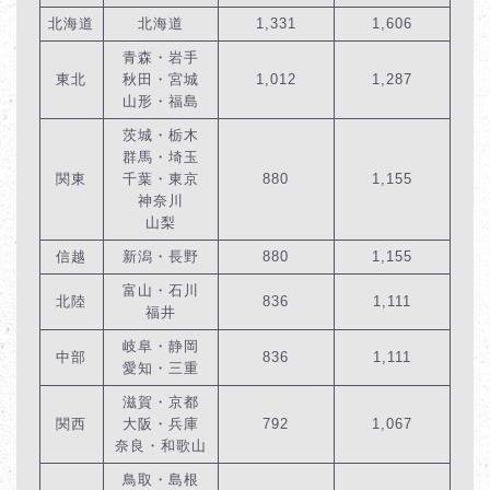
北海道
北海道
1,331
1,606
青森・岩手
東北
秋田・宮城
1,012
1,287
山形・福島
茨城・栃木
群馬・埼玉
関東
千葉・東京
880
1,155
神奈川
山梨
信越
新潟・長野
880
1,155
富山・石川
北陸
836
1,111
福井
岐阜・静岡
中部
836
1,111
愛知・三重
滋賀・京都
関西
大阪・兵庫
792
1,067
奈良・和歌山
鳥取・島根