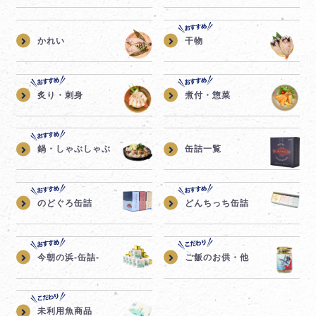
かれい
干物
炙り・刺身
煮付・惣菜
鍋・しゃぶしゃぶ
缶詰一覧
のどぐろ缶詰
どんちっち缶詰
今朝の浜-缶詰-
ご飯のお供・他
未利用魚商品