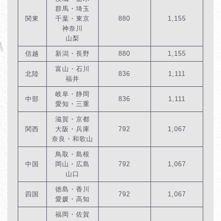
群馬・埼玉
関東
千葉・東京
880
1,155
神奈川
山梨
信越
新潟・長野
880
1,155
富山・石川
北陸
836
1,111
福井
岐阜・静岡
中部
836
1,111
愛知・三重
滋賀・京都
関西
大阪・兵庫
792
1,067
奈良・和歌山
鳥取・島根
中国
岡山・広島
792
1,067
山口
徳島・香川
四国
792
1,067
愛媛・高知
福岡・佐賀