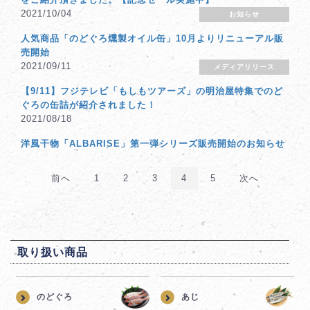
2021/10/04
お知らせ
人気商品「のどぐろ燻製オイル缶」10月よりリニューアル販
売開始
2021/09/11
メディアリリース
【9/11】フジテレビ「もしもツアーズ」の明治屋特集でのど
ぐろの缶詰が紹介されました！
2021/08/18
洋風干物「ALBARISE」第一弾シリーズ販売開始のお知らせ
前へ
1
2
3
4
5
次へ
取り扱い商品
のどぐろ
あじ