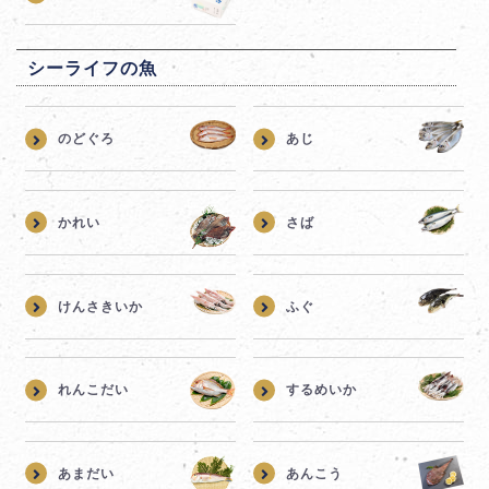
シーライフの魚
のどぐろ
あじ
かれい
さば
けんさきいか
ふぐ
れんこだい
するめいか
あまだい
あんこう