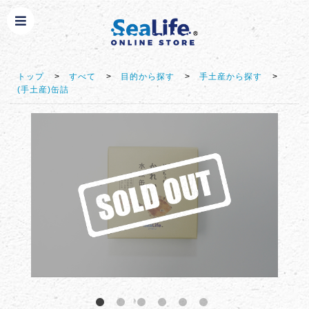
トップ
>
すべて
>
目的から探す
>
手土産から探す
>
(手土産)缶詰