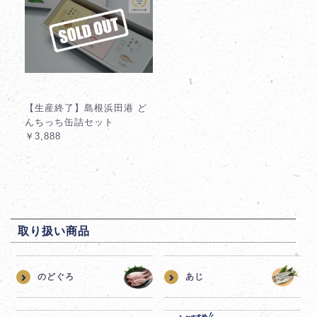
【生産終了】島根浜田港 ど
んちっち缶詰セット
￥3,888
取り扱い商品
のどぐろ
あじ