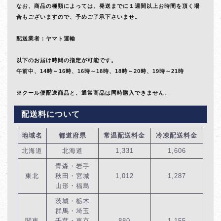
なお、商品の種類によっては、発送までに１週間以上お時間を頂く場
合もございますので、予めご了承下さいませ。
配送業者：ヤマト運輸
以下のお届け時間の指定が可能です。
午前中、14時～16時、16時～18時、18時～20時、19時～21時
※クール便配送商品と、通常商品は同時購入できません。
配送料について
地域名
都道府県
常温配送料金
冷凍配送料金
北海道
北海道
1,331
1,606
青森・岩手
東北
秋田・宮城
1,012
1,287
山形・福島
茨城・栃木
群馬・埼玉
関東
千葉・東京
880
1,155