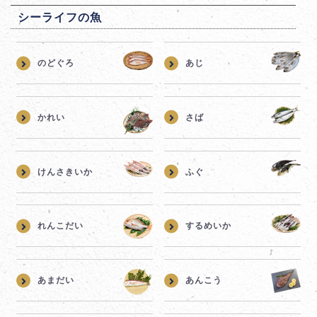
シーライフの魚
のどぐろ
あじ
かれい
さば
けんさきいか
ふぐ
れんこだい
するめいか
あまだい
あんこう