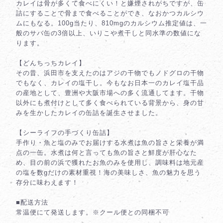
カレイは骨が多くて食べにくい！と嫌煙されがちですが、缶
詰にすることで骨まで食べることができ、なおかつカルシウ
ムにもなる。100g当たり、810mgのカルシウム推定値は、一
般のサバ缶の3倍以上、いりこや煮干しと同水準の数値にな
ります。
【どんちっちカレイ】
その昔、浜田市を支えたのはアジの干物でもノドグロの干物
でもなく、カレイの塩干し。今もなお日本一のカレイ塩干品
の産地として、豊洲や大阪市場への多く流通してます。干物
以外にも煮付けとして多く食べられている背景から、身の甘
みを生かしたカレイの缶詰を誕生させました。
【シーライフの手づくり缶詰】
手作り・魚と塩のみでお届けする水煮は魚の旨さと栄養が満
点の一缶。水煮は何と言っても魚の旨さと鮮度が肝心なた
め、目の前の浜で獲れたお魚のみを使用し、調味料は地元産
の塩を数gだけの素材重視！海の美味しさ、魚の魅力を思う
存分に味わえます！
■配送方法
常温便にて発送します。※クール便との同梱不可