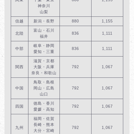
神奈川
山梨
信越
新潟・長野
880
1,155
富山・石川
北陸
836
1,111
福井
岐阜・静岡
中部
836
1,111
愛知・三重
滋賀・京都
関西
大阪・兵庫
792
1,067
奈良・和歌山
鳥取・島根
中国
岡山・広島
792
1,067
山口
徳島・香川
四国
792
1,067
愛媛・高知
福岡・佐賀
長崎・熊本
九州
792
1,067
大分・宮崎