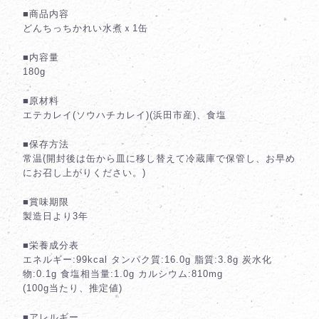
■商品内容
どんちっちかれい水煮ｘ1缶
■内容量
180g
■原材料
エテカレイ(ソウハチカレイ)(浜田市産)、食塩
■保存方法
常温(開封後は缶から皿に移し替えて冷蔵庫で保管し、お早め
にお召し上がりください。)
■賞味期限
製造日より3年
■栄養成分表
エネルギー:99kcal タンパク質:16.0g 脂質:3.8g 炭水化
物:0.1g 食塩相当量:1.0g カルシウム:810mg
(100g当たり、推定値)
■アレルギー