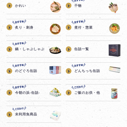
かれい
干物
炙り・刺身
煮付・惣菜
鍋・しゃぶしゃぶ
缶詰一覧
のどぐろ缶詰
どんちっち缶詰
今朝の浜-缶詰-
ご飯のお供・他
未利用魚商品