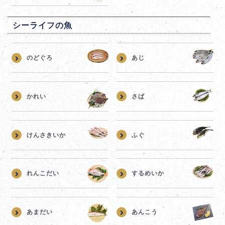
シーライフの魚
のどぐろ
あじ
かれい
さば
けんさきいか
ふぐ
れんこだい
するめいか
あまだい
あんこう