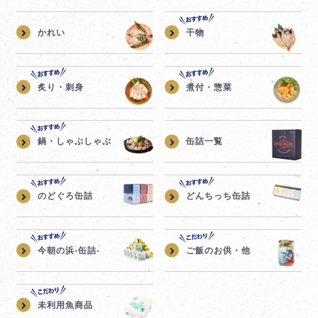
かれい
干物
炙り・刺身
煮付・惣菜
鍋・しゃぶしゃぶ
缶詰一覧
のどぐろ缶詰
どんちっち缶詰
今朝の浜-缶詰-
ご飯のお供・他
未利用魚商品