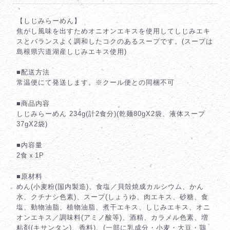
【しじみらーめん】
焦がし風味を出すためオニオンエキスを使用してしじみエキ
スとバランスよく調和したコクのあるスープです。(スープは
島根県宍道湖産しじみエキス使用)
■配送方法
常温便にて発送します。※クール便との同梱不可
■商品内容
しじみらーめん 234g(計2食分)(乾麺80gX2袋、液体スープ
37gX2袋)
■内容量
2食ｘ1P
■原材料
めん(小麦粉(国内製造)、食塩／貝殻焼成カルシウム、かん
水、クチナシ色素)、スープ(しょうゆ、肉エキス、砂糖、食
塩、動物油脂、植物油脂、煮干エキス、しじみエキス、オニ
オンエキス／調味料(アミノ酸等)、酒精、カラメル色素、増
粘剤(キサンタン)、香料)、(一部に乳成分・小麦・大豆・鶏