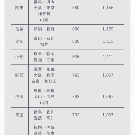
群馬・埼玉
関東
千葉・東京
880
1,155
神奈川
山梨
信越
新潟・長野
880
1,155
富山・石川
北陸
836
1,111
福井
岐阜・静岡
中部
836
1,111
愛知・三重
滋賀・京都
関西
大阪・兵庫
792
1,067
奈良・和歌山
鳥取・島根
中国
岡山・広島
792
1,067
山口
徳島・香川
四国
792
1,067
愛媛・高知
福岡・佐賀
長崎・熊本