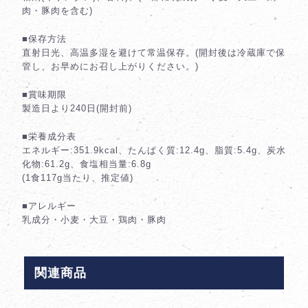
肉・豚肉を含む)
■保存方法
直射日光、高温多湿を避けて常温保存。(開封後は冷蔵庫で保
管し、お早めにお召し上がりください。)
■賞味期限
製造日より240日(開封前)
■栄養成分表
エネルギー:351.9kcal、たんぱく質:12.4g、脂質:5.4g、炭水
化物:61.2g、食塩相当量:6.8g
(1食117g当たり、推定値)
■アレルギー
乳成分・小麦・大豆・鶏肉・豚肉
関連商品