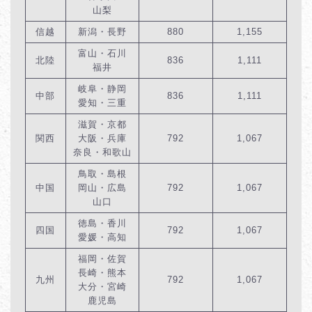
山梨
信越
新潟・長野
880
1,155
富山・石川
北陸
836
1,111
福井
岐阜・静岡
中部
836
1,111
愛知・三重
滋賀・京都
関西
大阪・兵庫
792
1,067
奈良・和歌山
鳥取・島根
中国
岡山・広島
792
1,067
山口
徳島・香川
四国
792
1,067
愛媛・高知
福岡・佐賀
長崎・熊本
九州
792
1,067
大分・宮崎
鹿児島