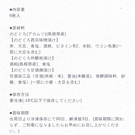
■内容量
6枚入
■原材料
のどぐろ(アカムツ)(島根県産)
【のどぐろ西京味噌漬け】
米、大豆、食塩、酒精、ビタミンB2、水飴、ウコン色素(一
部に大豆を含む)
【のどぐろ吟醸粕漬け】
酒粕(島根県産)、食塩
【のどぐろ甘酒麹漬け】
甘酒加工品《甘酒(米糀・米)、醤油(本醸造)、発酵調味料、砂
糖、食塩》(一部に小麦・大豆を含む)
■保存方法
要冷凍(-18℃以下で保存してください)
■賞味期限
出荷日より冷凍保存にて90日、解凍後3日。(賞味期限に関わ
らず、ご到着になりましたらお早めにお召し上がりくださ
い。)