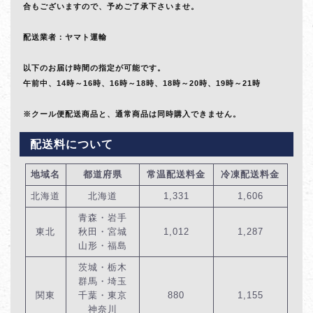
合もございますので、予めご了承下さいませ。
配送業者：ヤマト運輸
以下のお届け時間の指定が可能です。
午前中、14時～16時、16時～18時、18時～20時、19時～21時
※クール便配送商品と、通常商品は同時購入できません。
配送料について
地域名
都道府県
常温配送料金
冷凍配送料金
北海道
北海道
1,331
1,606
青森・岩手
東北
秋田・宮城
1,012
1,287
山形・福島
茨城・栃木
群馬・埼玉
関東
千葉・東京
880
1,155
神奈川