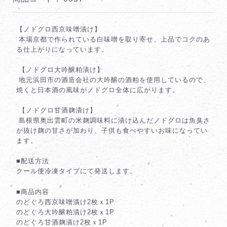
【ノドグロ西京味噌漬け】
本場京都で作られている白味噌を取り寄せ、上品でコクのあ
る仕上がりになっています。
【ノドグロ大吟醸粕漬け】
地元浜田市の酒造会社の大吟醸の酒粕を使用しているので、
焼くと日本酒の風味がノドグロ全体に広がります。
【ノドグロ甘酒麹漬け】
島根県奥出雲町の米麹調味料に漬け込んだノドグロは魚臭さ
が抜け麹の甘さが加わり、子供も食べやすいお味になってい
ます。
■配送方法
クール便冷凍タイプにて発送します。
■商品内容
のどぐろ西京味噌漬け2枚ｘ1P
のどぐろ大吟醸粕漬け2枚ｘ1P
のどぐろ甘酒麹漬け2枚ｘ1P