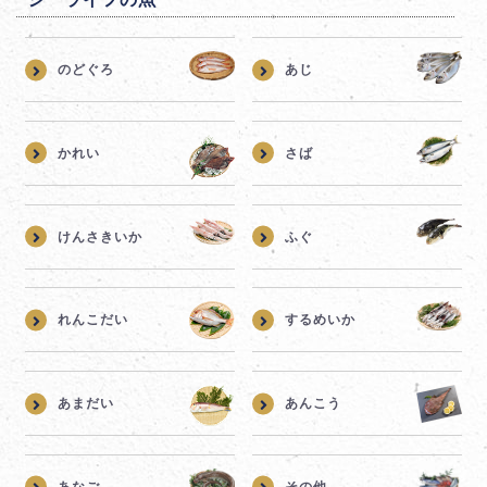
のどぐろ
あじ
かれい
さば
けんさきいか
ふぐ
れんこだい
するめいか
あまだい
あんこう
あなご
その他