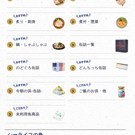
炙り・刺身
煮付・惣菜
鍋・しゃぶしゃぶ
缶詰一覧
のどぐろ缶詰
どんちっち缶詰
今朝の浜-缶詰-
ご飯のお供・他
未利用魚商品
シーライフの魚