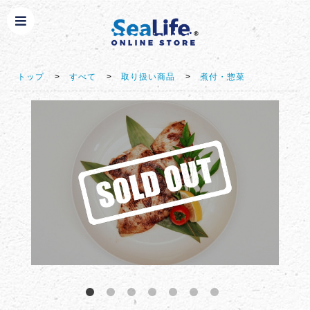
トップ
>
すべて
>
取り扱い商品
>
煮付・惣菜