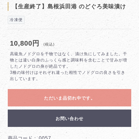
【生産終了】島根浜田港 のどぐろ美味漬け
冷凍便
10,800円
(税込)
高級魚ノドグロを干物ではなく、漬け魚にしてみました。干
物とは違い白身のふっくら感と調味料を含むことで甘みが増
したノドグロの身が絶品です。
3種の味付けはそれぞれ違った相性でノドグロの良さを引き
出しています。
ただいま品切れ中です。
お問い合わせ
商品コード：
0057