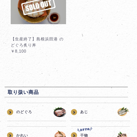
【生産終了】島根浜田港 の
どぐろ炙り丼
￥8,100
取り扱い商品
のどぐろ
あじ
かれい
干物