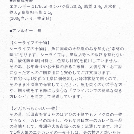
■栄養成分表
エネルギー:117kcal タンパク質:20.2g 脂質:3.4g 炭水化
物:0g 食塩相当量:1.1g
(100g当たり、推定値)
■アレルギー 無
【シーライフの干物】
シーライフの干物は、魚に国産の天然塩のみを加えた“素材の
味”になります。シーライフは、量販店等への販路を持たない
為、酸化防止剤(日持ち、色持ち目的)を使用していません。
その為、お年寄りやお子様の居るご家庭、大切な方・お世話
になった方へのご贈答用にも安心してご注文頂けます。
ご自宅へは1枚ずつ丁寧に個包装した冷凍状態で届くので、
そのまま冷凍庫で保管してください。魚を焼くのが苦手な方
や、贈り物をする際にも安心な「フライパンでの簡単な焼き
方レシピ」を同封して発送しています。
【どんちっちかれい干物】
その昔、浜田市を支えたのはアジの干物でもノドグロの干物
でもなく、カレイの塩干し。今もなお日本一のカレイ塩干品
の産地として、豊洲や大阪市場への多く流通してます。地元
で1番人気のエテカレイの一夜干しは、身の甘さと焼いた時