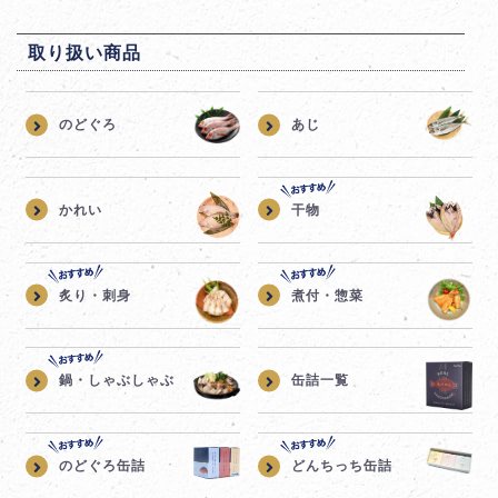
取り扱い商品
のどぐろ
あじ
かれい
干物
炙り・刺身
煮付・惣菜
鍋・しゃぶしゃぶ
缶詰一覧
のどぐろ缶詰
どんちっち缶詰