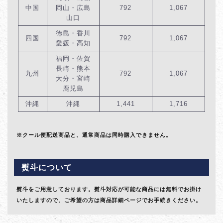
中国
岡山・広島
792
1,067
山口
徳島・香川
四国
792
1,067
愛媛・高知
福岡・佐賀
長崎・熊本
九州
792
1,067
大分・宮崎
鹿児島
沖縄
沖縄
1,441
1,716
※クール便配送商品と、通常商品は同時購入できません。
熨斗について
熨斗をご用意しております。熨斗対応が可能な商品には無料でお掛け
いたしますので、ご希望の方は商品詳細ページでお手続きください。