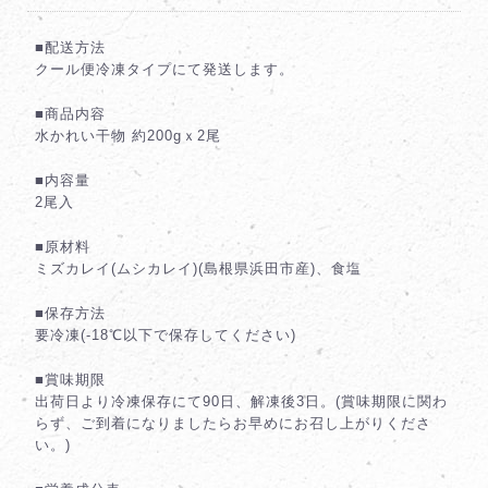
■配送方法
クール便冷凍タイプにて発送します。
■商品内容
水かれい干物 約200gｘ2尾
■内容量
2尾入
■原材料
ミズカレイ(ムシカレイ)(島根県浜田市産)、食塩
■保存方法
要冷凍(-18℃以下で保存してください)
■賞味期限
出荷日より冷凍保存にて90日、解凍後3日。(賞味期限に関わ
らず、ご到着になりましたらお早めにお召し上がりくださ
い。)