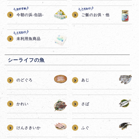
今朝の浜-缶詰-
ご飯のお供・他
未利用魚商品
シーライフの魚
のどぐろ
あじ
かれい
さば
けんさきいか
ふぐ