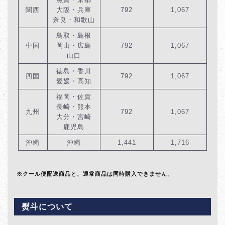
関西
大阪・兵庫
792
1,067
奈良・和歌山
鳥取・島根
中国
岡山・広島
792
1,067
山口
徳島・香川
四国
792
1,067
愛媛・高知
福岡・佐賀
長崎・熊本
九州
792
1,067
大分・宮崎
鹿児島
沖縄
沖縄
1,441
1,716
※クール便配送商品と、通常商品は同時購入できません。
熨斗について