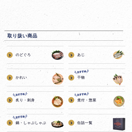
取り扱い商品
のどぐろ
あじ
かれい
干物
炙り・刺身
煮付・惣菜
鍋・しゃぶしゃぶ
缶詰一覧