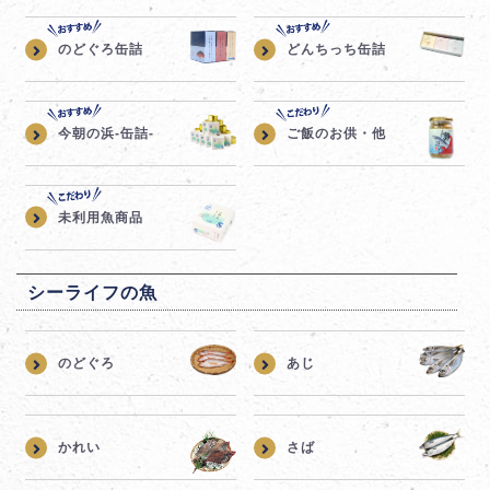
のどぐろ缶詰
どんちっち缶詰
今朝の浜-缶詰-
ご飯のお供・他
未利用魚商品
シーライフの魚
のどぐろ
あじ
かれい
さば